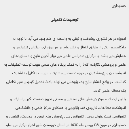
حسابداری
توضیحات تکمیلی
امروزه در هر کشوری پیشرفت و ترقی به واسطه ی علم پدید می آید. با توجه به
جایگاهعلم، یکی از طرایق انتقال و نشر علم در هر حوزه ای، برگزاری کنفرانس و
همایش می باشد. با برگزاری کنفرانس علمی می توان آخرین نتایج و دستاوردهای
علمی و پژوهشی نگارنده (گان) را به کمک پایگاه های علمی جهت توسعه تحقیقات به
اندیشمندان و پژوهشگران در حوزه تخصصی مشترک با نویسنده (گان) به اشتراک
گذاشت. در واقع انتشار نتایج یک پژوهش می تواند باعث تکمیل گردیدن سیر تکاملی
یک مسئله علمی گردد.
با این اوصاف، مرکز پژوهش های صنعتی و معدنی تجهیز صنعت نگین پاسارگاد و
اندیشکده مطالعات کاربردی ضد بازاریابی با همکاری مراکز علمی و دانشگاهی
کنفرانسی تحت عنوان دومین کنفرانس ملی پژوهش های نوین در مدیریت، اقتصاد و
حسابداری در مورخ 08 بهمن ماه 1400 در استان خوزستان شهر اهواز برگزار می نماید.