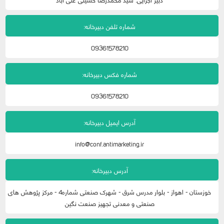
شماره تلفن دبیرخانه:
09361578210
شماره فکس دبیرخانه:
09361578210
آدرس ایمیل دبیرخانه:
info@conf.antimarketing.ir
آدرس دبیرخانه:
خوزستان - اهواز - بلوار مدرس شرق - شهرک صنعتی شماره4 - مرکز پژوهش های
صنعتی و معدنی تجهیز صنعت نگین