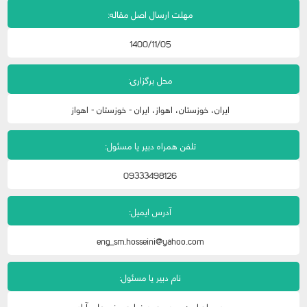
مهلت ارسال اصل مقاله:
1400/11/05
محل برگزاری:
ایران، خوزستان، اهواز، ایران - خوزستان - اهواز
تلفن همراه دبیر یا مسئول:
09333498126
آدرس ایمیل:
eng_sm.hosseini@yahoo.com
نام دبیر یا مسئول:
دبیر اجرایی: سید محمدرضا حسینی علی آباد