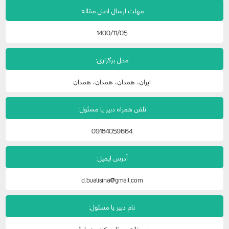
مهلت ارسال اصل مقاله:
1400/11/05
محل برگزاری:
ایران، همدان، همدان، همدان
تلفن همراه دبیر یا مسئول:
09184059664
آدرس ایمیل:
d.bualisina@gmail.com
نام دبیر یا مسئول:
دبیرخانه وستادمرکزی همایش