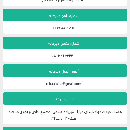
شماره تلفن دبیرخانه:
09184421281
شماره فکس دبیرخانه:
۰۸۱۳۸۲۶۴۲۴۱
آدرس ایمیل دبیرخانه:
d.bualisina@gmail.com
آدرس دبیرخانه:
همدان،میدان جهاد،ابتدای خیابان میرزاده عشقی، مجتمع اداری و تجاری ملاصدرا،
طبقه ۳، واحد۳۲.